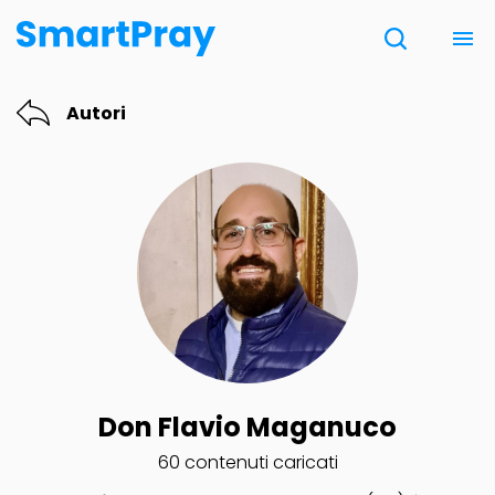
Chi siamo
Autori
Contatti
Donazione
Note Legali
Don Flavio Maganuco
60 contenuti caricati