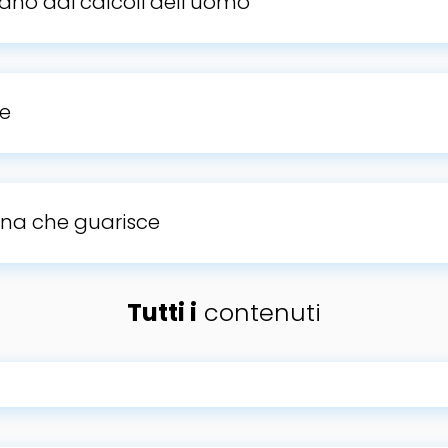
tano dai calcoli dell’uomo
de
ina che guarisce
Tutti i
contenuti