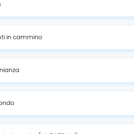
a
anti in cammino
onianza
mondo