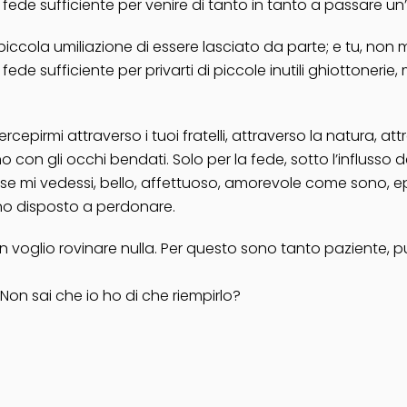
fede sufficiente per venire di tanto in tanto a passare un
iccola umiliazione di essere lasciato da parte; e tu, non m
e sufficiente per privarti di piccole inutili ghiottonerie, m
cepirmi attraverso i tuoi fratelli, attraverso la natura, att
o con gli occhi bendati. Solo per la fede, sotto l’influsso d
 se mi vedessi, bello, affettuoso, amorevole come sono, e
ono disposto a perdonare.
n voglio rovinare nulla. Per questo sono tanto paziente, p
 Non sai che io ho di che riempirlo?