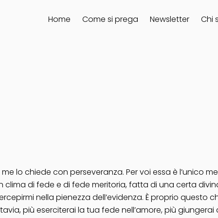
Home
Come si prega
Newsletter
Chi 
e me lo chiede con perseveranza. Per voi essa è l’unico me
è un clima di fede e di fede meritoria, fatta di una certa di
epirmi nella pienezza dell’evidenza. È proprio questo ch
avia, più eserciterai la tua fede nell’amore, più giungerai 