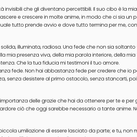
à invisibili che gli diventano percettibili. Il suo cibo è la m
scere e crescere in molte anime, in modo che ci sia un po’
la quale tutto prende avvio e dove tutto termina per me, co
olida, illuminata, radiosa. Una fede che non sia soltanto 
 mia presenza viva, della mia parola interiore, della mia 
stenza. Che la tua fiducia mi testimoni il tuo amore.
a fede. Non hai abbastanza fede per credere che io possa 
 senza desistere al primo ostacolo, senza stancarti, poic
importanza delle grazie che hai da ottenere per te e per gl
 ardore ciò che oggi sarebbe necessario a tante anime. Non
iccola umiliazione di essere lasciato da parte; e tu, non m