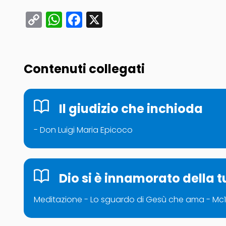
Copy
WhatsApp
Facebook
X
Link
Contenuti collegati
Il giudizio che inchioda
- Don Luigi Maria Epicoco
Dio si è innamorato della t
Meditazione - Lo sguardo di Gesù che ama - Mc1