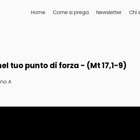
Home
Come si prega
Newsletter
Chi 
l tuo punto di forza - (Mt 17,1-9)
nno A