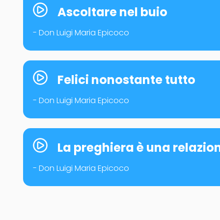
Ascoltare nel buio
- Don Luigi Maria Epicoco
Felici nonostante tutto
- Don Luigi Maria Epicoco
La preghiera è una relazio
- Don Luigi Maria Epicoco