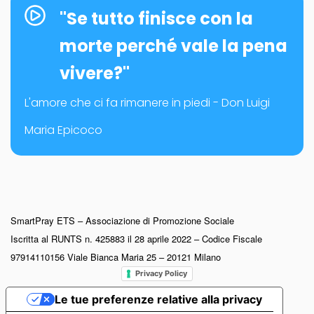
"Se tutto finisce con la
morte perché vale la pena
vivere?"
L'amore che ci fa rimanere in piedi - Don Luigi
Maria Epicoco
SmartPray ETS – Associazione di Promozione Sociale
Iscritta al RUNTS n. 425883 il 28 aprile 2022 – Codice Fiscale
97914110156 Viale Bianca Maria 25 – 20121 Milano
Privacy Policy
Le tue preferenze relative alla privacy