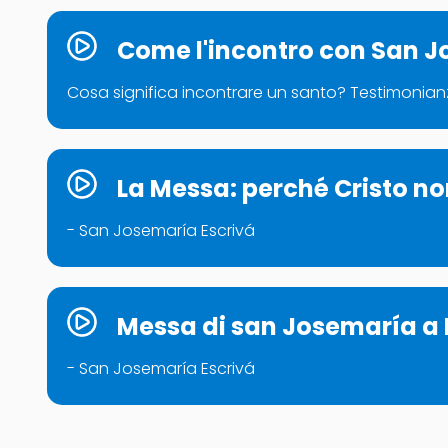
Come l'incontro con San J
Cosa significa incontrare un santo​? Testimonian
La Messa: perché Cristo n
- San Josemaría Escrivá
Messa di san Josemaría a 
- San Josemaría Escrivá