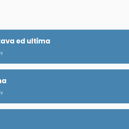
ttava ed ultima
ni
ma
ni