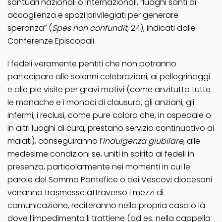
santuari nazionali o internazionali, “luoghi santi di
accoglienza e spazi privilegiati per generare
speranza” (
Spes non confundit
, 24), indicati dalle
Conferenze Episcopali.
I fedeli veramente pentiti che non potranno
partecipare alle solenni celebrazioni, ai pellegrinaggi
e alle pie visite per gravi motivi (come anzitutto tutte
le monache e i monaci di clausura, gli anziani, gli
infermi, i reclusi, come pure coloro che, in ospedale o
in altri luoghi di cura, prestano servizio continuativo ai
malati), conseguiranno l’
Indulgenza giubilare
, alle
medesime condizioni se, uniti in spirito ai fedeli in
presenza, particolarmente nei momenti in cui le
parole del Sommo Pontefice o dei Vescovi diocesani
verranno trasmesse attraverso i mezzi di
comunicazione, reciteranno nella propria casa o là
dove l’impedimento li trattiene (ad es. nella cappella