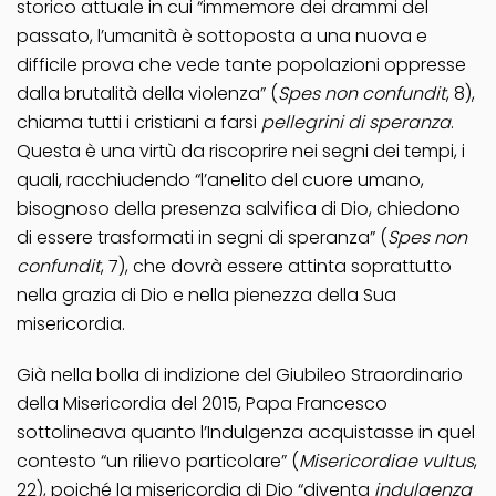
storico attuale in cui “immemore dei drammi del
passato, l’umanità è sottoposta a una nuova e
difficile prova che vede tante popolazioni oppresse
dalla brutalità della violenza” (
Spes non confundit
, 8),
chiama tutti i cristiani a farsi
pellegrini di speranza
.
Questa è una virtù da riscoprire nei segni dei tempi, i
quali, racchiudendo “l’anelito del cuore umano,
bisognoso della presenza salvifica di Dio, chiedono
di essere trasformati in segni di speranza” (
Spes non
confundit
, 7), che dovrà essere attinta soprattutto
nella grazia di Dio e nella pienezza della Sua
misericordia.
Già nella bolla di indizione del Giubileo Straordinario
della Misericordia del 2015, Papa Francesco
sottolineava quanto l’Indulgenza acquistasse in quel
contesto “un rilievo particolare” (
Misericordiae vultus
,
22), poiché la misericordia di Dio “diventa
indulgenza