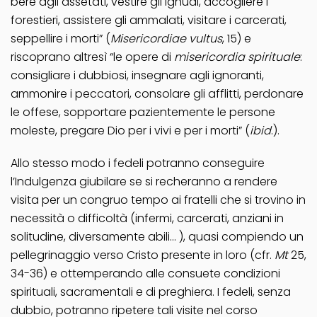
bere agli assetati, vestire gli ignudi, accogliere i
forestieri, assistere gli ammalati, visitare i carcerati,
seppellire i morti” (
Misericordiae vultus
, 15) e
riscoprano altresì “le opere di
misericordia spirituale
:
consigliare i dubbiosi, insegnare agli ignoranti,
ammonire i peccatori, consolare gli afflitti, perdonare
le offese, sopportare pazientemente le persone
moleste, pregare Dio per i vivi e per i morti” (
ibid
.).
Allo stesso modo i fedeli potranno conseguire
l’Indulgenza giubilare se si recheranno a rendere
visita per un congruo tempo ai fratelli che si trovino in
necessità o difficoltà (infermi, carcerati, anziani in
solitudine, diversamente abili… ), quasi compiendo un
pellegrinaggio verso Cristo presente in loro (cfr.
Mt
25,
34-36) e ottemperando alle consuete condizioni
spirituali, sacramentali e di preghiera. I fedeli, senza
dubbio, potranno ripetere tali visite nel corso