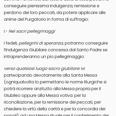
conseguire pienissima Indulgenza, remissione e
perdono dei loro peccati, da potersi applicare alle
anime del Purgatorio in forma di suffragio:
I.-
Nei sacri pellegrinaggi
I fedeli,
pellegrini di speranza
, potranno conseguire
l’Indulgenza Giubilare concessa dal Santo Padre se
intraprenderanno un pio pellegrinaggio:
verso qualsiasi luogo sacro giubilare
: ivi
partecipando devotamente alla Santa Messa
(ogniqualvolta lo permettano le norme liturgiche si
potrà ricorrere anzitutto alla Messa propria per il
Giubileo oppure alla Messa votiva: per la
riconciliazione, per la remissione dei peccati, per
chiedere la virtù della carità e per la concordia dei
popoli); ad una Messa rituale per il conferimento dei