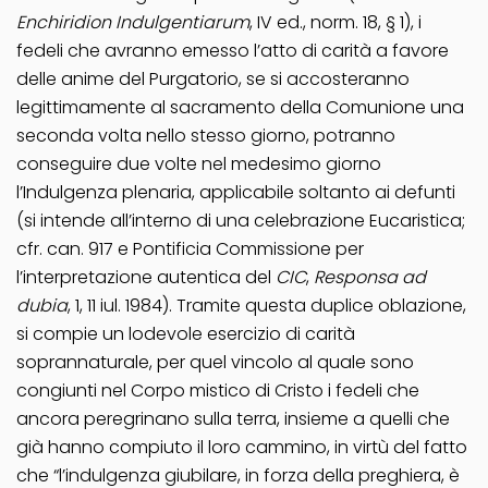
Enchiridion Indulgentiarum
, IV ed., norm. 18, § 1), i
fedeli che avranno emesso l’atto di carità a favore
delle anime del Purgatorio, se si accosteranno
legittimamente al sacramento della Comunione una
seconda volta nello stesso giorno, potranno
conseguire due volte nel medesimo giorno
l’Indulgenza plenaria, applicabile soltanto ai defunti
(si intende all’interno di una celebrazione Eucaristica;
cfr. can. 917 e Pontificia Commissione per
l’interpretazione autentica del
CIC
,
Responsa ad
dubia
, 1, 11 iul. 1984). Tramite questa duplice oblazione,
si compie un lodevole esercizio di carità
soprannaturale, per quel vincolo al quale sono
congiunti nel Corpo mistico di Cristo i fedeli che
ancora peregrinano sulla terra, insieme a quelli che
già hanno compiuto il loro cammino, in virtù del fatto
che “l’indulgenza giubilare, in forza della preghiera, è