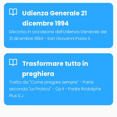
Udienza Generale 21
dicembre 1994
Discorso in occasione dell'Udienza Generale del
21 dicembre 1994 - San Giovanni Paolo II
Trasformare tutto in
preghiera
Tratto da "Come pregare sempre" - Parte
seconda "La Pratica" - Cp II - Padre Rodolphe
Plus S.J.