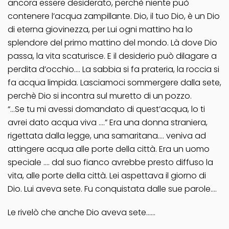
ancora essere desiderato, perchè niente può
contenere l’acqua zampillante. Dio, il tuo Dio, è un Dio
di eterna giovinezza, per Lui ogni mattino ha lo
splendore del primo mattino del mondo. Là dove Dio
passa, la vita scaturisce. E il desiderio può dilagare a
perdita d’occhio…. La sabbia si fa prateria, la roccia si
fa acqua limpida. Lasciamoci sommergere dalla sete,
perchè Dio si incontra sul muretto di un pozzo.
“…Se tu mi avessi domandato di quest’acqua, lo ti
avrei dato acqua viva ….” Era una donna straniera,
rigettata dalla legge, una samaritana…. veniva ad
attingere acqua alle porte della città. Era un uomo
speciale …. dal suo fianco avrebbe presto diffuso la
vita, alle porte della città. Lei aspettava il giorno di
Dio. Lui aveva sete. Fu conquistata dalle sue parole….
Le rivelò che anche Dio aveva sete……