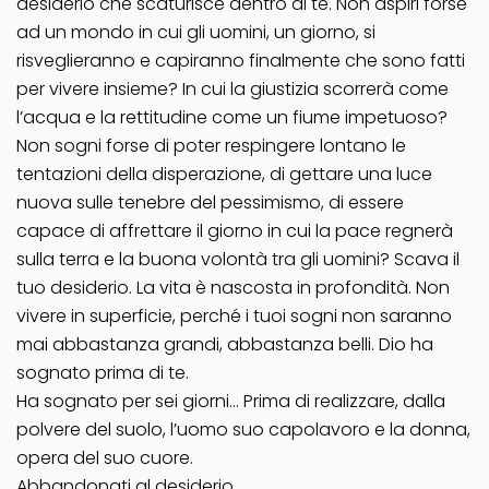
desiderio che scaturisce dentro di te. Non aspiri forse
ad un mondo in cui gli uomini, un giorno, si
risveglieranno e capiranno finalmente che sono fatti
per vivere insieme? In cui la giustizia scorrerà come
l’acqua e la rettitudine come un fiume impetuoso?
Non sogni forse di poter respingere lontano le
tentazioni della disperazione, di gettare una luce
nuova sulle tenebre del pessimismo, di essere
capace di affrettare il giorno in cui la pace regnerà
sulla terra e la buona volontà tra gli uomini? Scava il
tuo desiderio. La vita è nascosta in profondità. Non
vivere in superficie, perché i tuoi sogni non saranno
mai abbastanza grandi, abbastanza belli. Dio ha
sognato prima di te.
Ha sognato per sei giorni… Prima di realizzare, dalla
polvere del suolo, l’uomo suo capolavoro e la donna,
opera del suo cuore.
Abbandonati al desiderio.