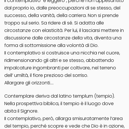
II contemplativo “è leggero”, perché non appesantito
dal proprio io, dalle preoccupazioni di se stesso, del
successo, della vanità, della carriera. Non si prende
troppo sul serio. Sa ridere di sé. Si adatta alle
circostanze con elasticità. Per lui, il lasciarsi mettere in
discussione dalle circostanze della vita, diventa una
forma di sottomissione alla volontà di Dio.
II contemplativo si costruisce una nicchia nel cuore,
ridimensionando gli altri e se stesso, abbattendo
impalcature ingombranti per coltivare, nel terreno
dell’ umiltà, il fiore prezioso del sorriso.
Allargare gli orizzonti….
Contemplare deriva dal latino templum (tempio).
Nella prospettiva biblica, il tempio è il luogo dove
abita il Signore.
II contemplativo, però, allarga smisuratamente l’area
del tempio, perché scopre e vede che Dio è in azione,