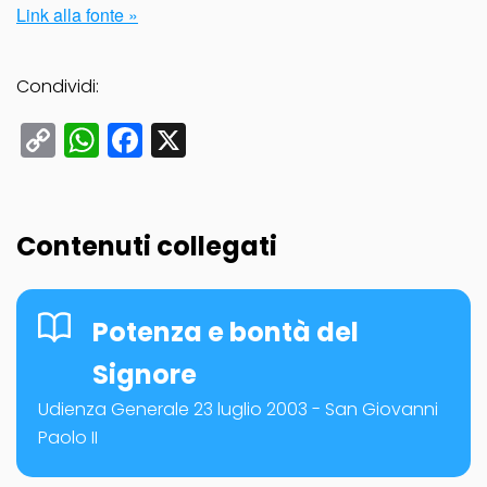
Link alla fonte »
Condividi:
Copy
WhatsApp
Facebook
X
Link
Contenuti collegati
Potenza e bontà del
Signore
Udienza Generale 23 luglio 2003 - San Giovanni
Paolo II