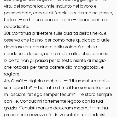
virtù del somarello!: umile, indurito nel lavoro e
perseverante, cocciuto!, fedele, sicurissimo nel passo,
forte e — se ha un buon padrone — riconoscente e
obbediente.
381. Continua a riflettere sulle qualità dell’asinello, e
osserva che l’asino, per combinare qualcosa di utile,
deve lasciarsi dominare dalla volontà di chi lo
conduce…: da solo, non farebbe altro che… asinerie.
Di certo non gli passa per la testa niente di meglio
che rotolarsi per terra, correre alla mangiatoia… e
ragliare.
Ah, Gesù! — diglielo anche tu —: “Ut iumentum factus
sum apud te!” — hai fatto di me il tuo somarello; non
mi lasciare, “et ego semper tecum!” — e starò sempre
con Te. Conducimi fortemente legato con la tua
grazia: “Tenuisti manum dexteram meam…” — mi hai
preso per la cavezza; “et in voluntate tua deduxisti