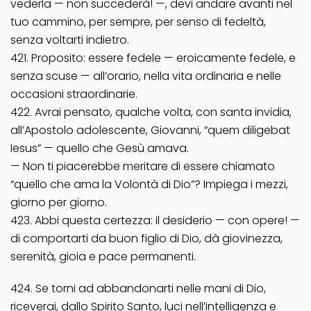
vederla — non succederà! —, devi andare avanti nel
tuo cammino, per sempre, per senso di fedeltà,
senza voltarti indietro.
421. Proposito: essere fedele — eroicamente fedele, e
senza scuse — all’orario, nella vita ordinaria e nelle
occasioni straordinarie.
422. Avrai pensato, qualche volta, con santa invidia,
all’Apostolo adolescente, Giovanni, “quem diligebat
Iesus” — quello che Gesù amava.
— Non ti piacerebbe meritare di essere chiamato
“quello che ama la Volontà di Dio”? Impiega i mezzi,
giorno per giorno.
423. Abbi questa certezza: il desiderio — con opere! —
di comportarti da buon figlio di Dio, dà giovinezza,
serenità, gioia e pace permanenti.
424. Se torni ad abbandonarti nelle mani di Dio,
riceverai, dallo Spirito Santo, luci nell’intelligenza e