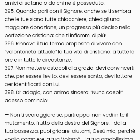
amici di satana o da chi ne è posseduto.
395. Quando parli con il Signore, anche se ti sembra
che le tue siano tutte chiacchiere, chiedigli una
maggiore donazione, un progresso più deciso nella
perfezione cristiana: che ti infiammi di più!
396. Rinnova il tuo fermo proposito di vivere con
“volontarietà attuale” la tua vita di cristiano: a tutte le
ore e in tutte le circostanze.
397. Non mettere ostacoli alla grazia: devi convincerti
che, per essere lievito, devi essere santo, devi lottare
per identificarti con Lui.
398. Di’ adagio, con animo sincero: “Nunc coepi!” —
adesso comincio!
— Non ti scoraggiare se, purtroppo, non vedi in te il
mutamento, frutto della destra del Signore…: dalla
tua bassezza, puoi gridare: aiutami, Gesù mio, perché
voglio compiere la tua Volontà…, la tua amabilissima