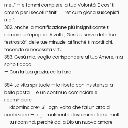
me…” — e fammi compiere la tua Volontà. E così ti
amerò per i secoli infiniti! — “et cum gloria suscepisti
me!”.
382. Anche la mortificazione più insignificante ti
sembra un’epopea. A volte, Gesù si serve delle tue
“estrosità”, delle tue minuzie, affinché ti mortifichi,
facendo di necessità virtù.
383. Gesù mio, voglio corrispondere al tuo Amore, ma
sono fiacco.
— Con la tua grazia, ce la farò!
384. La vita spirituale — lo ripeto con insistenza, a
bella posta — è un continuo cominciare e
ricominciare.
— Ricominciare? Sì!: ogni volta che fai un atto di
contrizione — e giornalmente dovremmo farne molti
— tu ricominci, perché dai a Dio un nuovo amore.