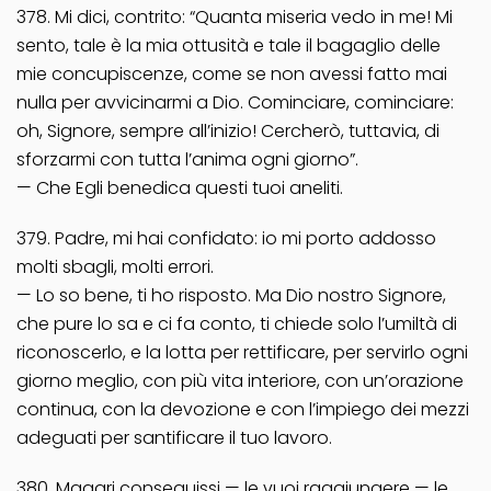
378. Mi dici, contrito: “Quanta miseria vedo in me! Mi
sento, tale è la mia ottusità e tale il bagaglio delle
mie concupiscenze, come se non avessi fatto mai
nulla per avvicinarmi a Dio. Cominciare, cominciare:
oh, Signore, sempre all’inizio! Cercherò, tuttavia, di
sforzarmi con tutta l’anima ogni giorno”.
— Che Egli benedica questi tuoi aneliti.
379. Padre, mi hai confidato: io mi porto addosso
molti sbagli, molti errori.
— Lo so bene, ti ho risposto. Ma Dio nostro Signore,
che pure lo sa e ci fa conto, ti chiede solo l’umiltà di
riconoscerlo, e la lotta per rettificare, per servirlo ogni
giorno meglio, con più vita interiore, con un’orazione
continua, con la devozione e con l’impiego dei mezzi
adeguati per santificare il tuo lavoro.
380. Magari conseguissi — le vuoi raggiungere — le