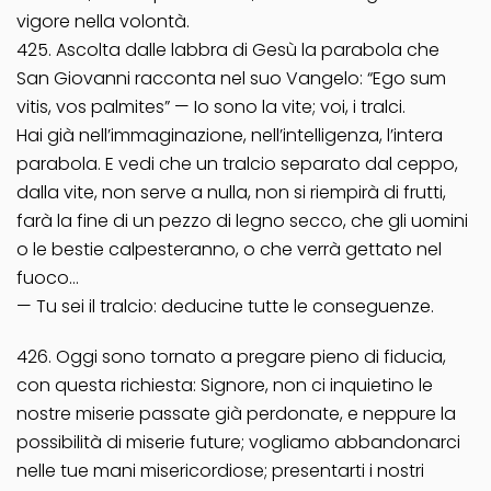
vigore nella volontà.
425. Ascolta dalle labbra di Gesù la parabola che
San Giovanni racconta nel suo Vangelo: “Ego sum
vitis, vos palmites” — Io sono la vite; voi, i tralci.
Hai già nell’immaginazione, nell’intelligenza, l’intera
parabola. E vedi che un tralcio separato dal ceppo,
dalla vite, non serve a nulla, non si riempirà di frutti,
farà la fine di un pezzo di legno secco, che gli uomini
o le bestie calpesteranno, o che verrà gettato nel
fuoco…
— Tu sei il tralcio: deducine tutte le conseguenze.
426. Oggi sono tornato a pregare pieno di fiducia,
con questa richiesta: Signore, non ci inquietino le
nostre miserie passate già perdonate, e neppure la
possibilità di miserie future; vogliamo abbandonarci
nelle tue mani misericordiose; presentarti i nostri