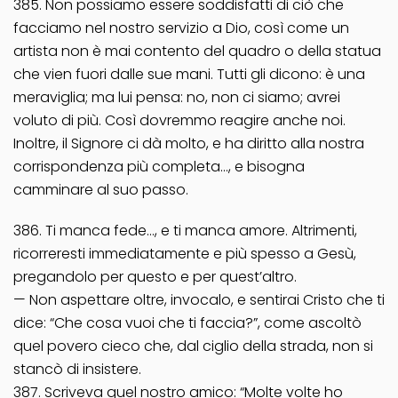
385. Non possiamo essere soddisfatti di ciò che
facciamo nel nostro servizio a Dio, così come un
artista non è mai contento del quadro o della statua
che vien fuori dalle sue mani. Tutti gli dicono: è una
meraviglia; ma lui pensa: no, non ci siamo; avrei
voluto di più. Così dovremmo reagire anche noi.
Inoltre, il Signore ci dà molto, e ha diritto alla nostra
corrispondenza più completa…, e bisogna
camminare al suo passo.
386. Ti manca fede…, e ti manca amore. Altrimenti,
ricorreresti immediatamente e più spesso a Gesù,
pregandolo per questo e per quest’altro.
— Non aspettare oltre, invocalo, e sentirai Cristo che ti
dice: “Che cosa vuoi che ti faccia?”, come ascoltò
quel povero cieco che, dal ciglio della strada, non si
stancò di insistere.
387. Scriveva quel nostro amico: “Molte volte ho