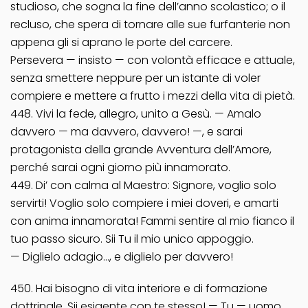
studioso, che sogna la fine dell’anno scolastico; o il
recluso, che spera di tornare alle sue furfanterie non
appena gli si aprano le porte del carcere.
Persevera — insisto — con volontà efficace e attuale,
senza smettere neppure per un istante di voler
compiere e mettere a frutto i mezzi della vita di pietà.
448. Vivi la fede, allegro, unito a Gesù. — Amalo
davvero — ma davvero, davvero! —, e sarai
protagonista della grande Avventura dell’Amore,
perché sarai ogni giorno più innamorato.
449. Di’ con calma al Maestro: Signore, voglio solo
servirti! Voglio solo compiere i miei doveri, e amarti
con anima innamorata! Fammi sentire al mio fianco il
tuo passo sicuro. Sii Tu il mio unico appoggio.
— Diglielo adagio…, e diglielo per davvero!
450. Hai bisogno di vita interiore e di formazione
dottrinale. Sii esigente con te stesso! — Tu — uomo