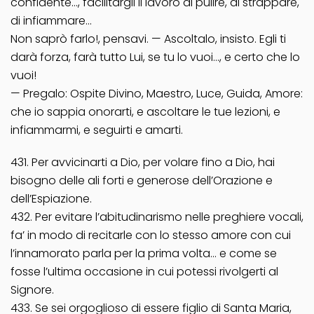
confidente…, facilitargli il lavoro di pulire, di strappare,
di infiammare…
Non saprò farlo!, pensavi. — Ascoltalo, insisto. Egli ti
darà forza, farà tutto Lui, se tu lo vuoi…, e certo che lo
vuoi!
— Pregalo: Ospite Divino, Maestro, Luce, Guida, Amore:
che io sappia onorarti, e ascoltare le tue lezioni, e
infiammarmi, e seguirti e amarti.
431. Per avvicinarti a Dio, per volare fino a Dio, hai
bisogno delle ali forti e generose dell’Orazione e
dell’Espiazione.
432. Per evitare l’abitudinarismo nelle preghiere vocali,
fa’ in modo di recitarle con lo stesso amore con cui
l’innamorato parla per la prima volta… e come se
fosse l’ultima occasione in cui potessi rivolgerti al
Signore.
433. Se sei orgoglioso di essere figlio di Santa Maria,