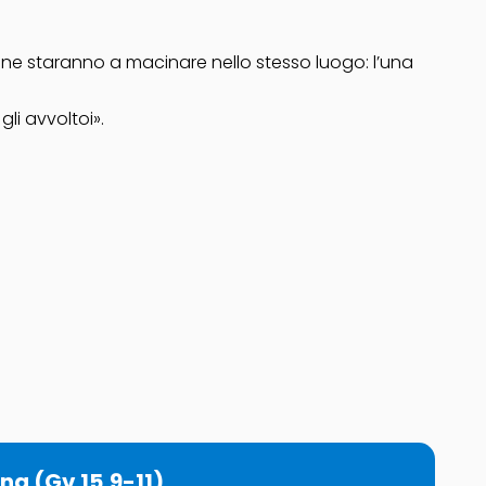
 donne staranno a macinare nello stesso luogo: l’una
gli avvoltoi».
a (Gv 15,9-11)