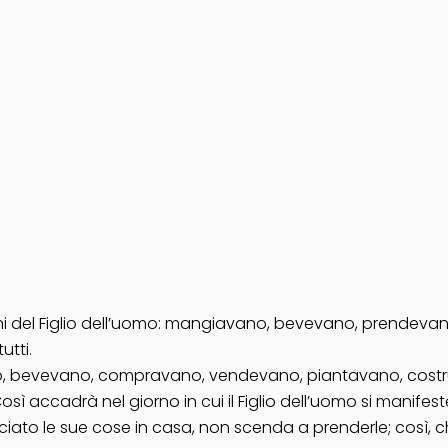
ni del Figlio dell’uomo: mangiavano, bevevano, prendevano
utti.
, bevevano, compravano, vendevano, piantavano, costruiv
Così accadrà nel giorno in cui il Figlio dell’uomo si manifest
asciato le sue cose in casa, non scenda a prenderle; così, c