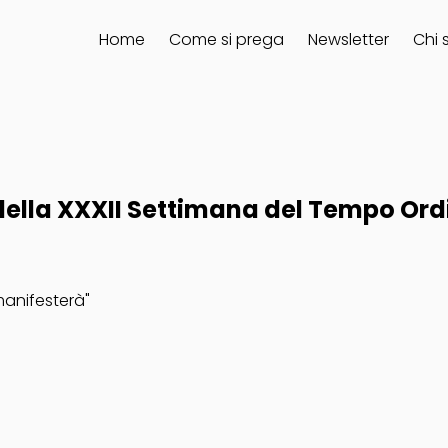
Home
Come si prega
Newsletter
Chi 
lla XXXII Settimana del Tempo Ordi
 manifesterà"