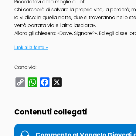
Ricordatevi della moglie di Lot.
Chi cercherà di salvare la propria vita, la perderà; 
Io vi dico: in quella notte, due si troveranno nello s
verrà portata via e l’altra lasciata».
Allora gli chiesero: «Dove, Signore?». Ed egli disse l
Link alla fonte »
Condividi:
Copy
WhatsApp
Facebook
X
Link
Contenuti collegati
Commento al Vangelo Giovedì de