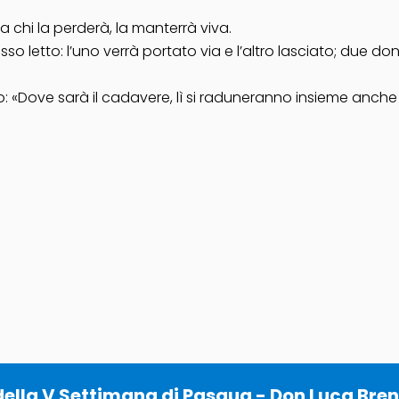
ma chi la perderà, la manterrà viva.
tesso letto: l’uno verrà portato via e l’altro lasciato; due
oro: «Dove sarà il cadavere, lì si raduneranno insieme anche 
lla V Settimana di Pasqua - Don Luca Brenn