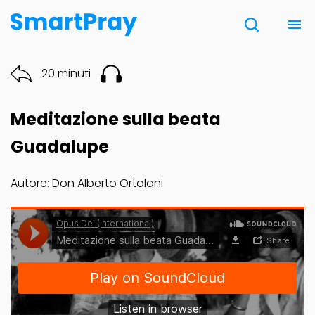
Chi siamo
20 minuti
Contatti
Meditazione sulla beata
Donazione
Guadalupe
Autore: Don Alberto Ortolani
Note Legali
Opus Dei (International)
·
Meditazione sulla beata Guadalupe