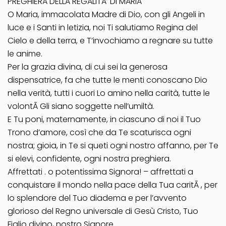
PREGHIERA DELLA REGALITA’ DI MARIA
O Maria, immacolata Madre di Dio, con gli Angeli in
luce e i Santi in letizia, noi Ti salutiamo Regina del
Cielo e della terra, e T’invochiamo a regnare su tutte
le anime.
Per la grazia divina, di cui sei la generosa
dispensatrice, fa che tutte le menti conoscano Dio
nella verità, tutti i cuori Lo amino nella carità, tutte le
volontÃ Gli siano soggette nell’umiltà.
E Tu poni, maternamente, in ciascuno di noi il Tuo
Trono d’amore, così che da Te scaturisca ogni
nostra; gioia, in Te si queti ogni nostro affanno, per Te
si elevi, confidente, ogni nostra preghiera.
Affrettati . o potentissima Signora! – affrettati a
conquistare il mondo nella pace della Tua caritÃ , per
lo splendore del Tuo diadema e per l’avvento
glorioso del Regno universale di Gesù Cristo, Tuo
Figlio divino, nostro Signore.