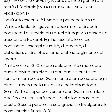
53) – MESE DI GENNAIO (Ovvero, da metà gennaio a
metà di febbraio): VITA D’INTIMA UNIONE A GESÙ
ADOLESCENTE.
Gesù Adolescente è il Modello per eccellenza e
l’Amico ideale dei giovani, specialmente di quelli
consacrati al servizio di Dio. Nella lunga vita nascosta
trascorsa a Nazaret, Egli ha lasciato loro i più
convincenti esempi di umiltà, di povertà, di
obbedienza, di pietà, di amore al raccoglimento, al
lavoro.
L’Imitazione di G. C. esorta caldamente a ricercare
questa divina amicizia: Tu non puoi vivere felice
senza un amico, e se Gesù non ti è amico sopra ogni
altro, ti troverai nella tristezza e nell’abbandono…
Grand’arte è saper conversare con Gesù: sii umile e
pacifico, e Gesù sarà teco… Puoi allontanare ben
presto Gesù e perdere la sua grazia, se ti volgerai alle
cose esteriori (II Imit. 8, 3).