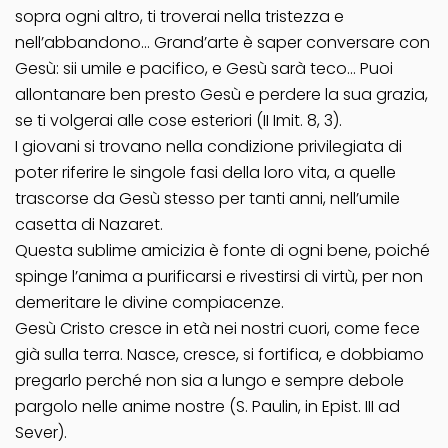
sopra ogni altro, ti troverai nella tristezza e
nell’abbandono… Grand’arte è saper conversare con
Gesù: sii umile e pacifico, e Gesù sarà teco… Puoi
allontanare ben presto Gesù e perdere la sua grazia,
se ti volgerai alle cose esteriori (II Imit. 8, 3).
I giovani si trovano nella condizione privilegiata di
poter riferire le singole fasi della loro vita, a quelle
trascorse da Gesù stesso per tanti anni, nell’umile
casetta di Nazaret.
Questa sublime amicizia è fonte di ogni bene, poiché
spinge l’anima a purificarsi e rivestirsi di virtù, per non
demeritare le divine compiacenze.
Gesù Cristo cresce in età nei nostri cuori, come fece
già sulla terra. Nasce, cresce, si fortifica, e dobbiamo
pregarlo perché non sia a lungo e sempre debole
pargolo nelle anime nostre (S. Paulin, in Epist. III ad
Sever).