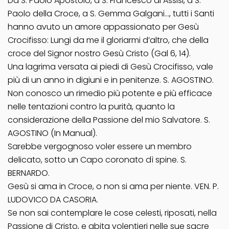
Da S. Paolo Apostolo, a S. Francesco di Assisi, a S.
Paolo della Croce, a S. Gemma Galgani…, tutti i Santi
hanno avuto un amore appassionato per Gesù
Crocifisso: Lungi da me il gloriarmi d’altro, che della
croce del Signor nostro Gesù Cristo (Gal 6, 14).
Una lagrima versata ai piedi di Gesù Crocifisso, vale
più di un anno in digiuni e in penitenze. S. AGOSTINO.
Non conosco un rimedio più potente e più efficace
nelle tentazioni contro la purità, quanto la
considerazione della Passione del mio Salvatore. S.
AGOSTINO (In Manual).
Sarebbe vergognoso voler essere un membro
delicato, sotto un Capo coronato dì spine. S.
BERNARDO.
Gesù si ama in Croce, o non si ama per niente. VEN. P.
LUDOVICO DA CASORIA.
Se non sai contemplare le cose celesti, riposati, nella
Passione di Cristo, e abita volentieri nelle sue sacre