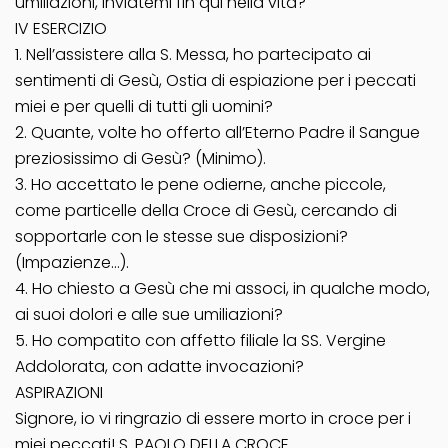
umiliazioni, inviatemi fin qui nella vita?
IV ESERCIZIO
1. Nell’assistere alla S. Messa, ho partecipato ai
sentimenti di Gesù, Ostia di espiazione per i peccati
miei e per quelli di tutti gli uomini?
2. Quante, volte ho offerto all’Eterno Padre il Sangue
preziosissimo di Gesù? (Minimo).
3. Ho accettato le pene odierne, anche piccole,
come particelle della Croce di Gesù, cercando di
sopportarle con le stesse sue disposizioni?
(Impazienze…).
4. Ho chiesto a Gesù che mi associ, in qualche modo,
ai suoi dolori e alle sue umiliazioni?
5. Ho compatito con affetto filiale la SS. Vergine
Addolorata, con adatte invocazioni?
ASPIRAZIONI
Signore, io vi ringrazio di essere morto in croce per i
miei peccati! S. PAOLO DELLA CROCE.