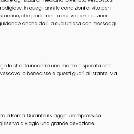
olare agli studi di medicina. Divenuto vescovo, si
igiose. In quegli anni le condizioni di vita per i
Costantino, che portarono a nuove persecuzioni.
ra, guidando anche da lì la sua Chiesa con messaggi
Lungo la strada incontrò una madre disperata con il
 vescovo lo benedisse e questi guarì all’istante. Ma
lata a Roma. Durante il viaggio un’improvvisa
ggi riserva a Biagio una grande devozione.