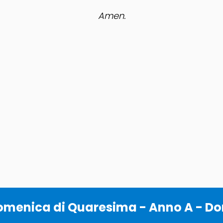
Amen.
menica di Quaresima - Anno A - Don 