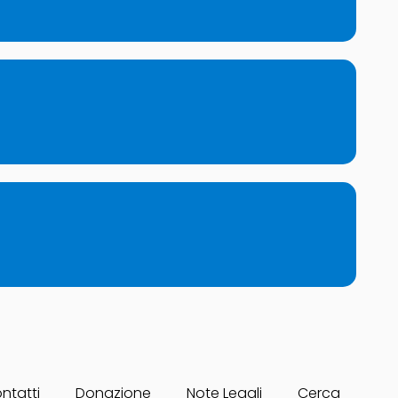
ntatti
Donazione
Note Legali
Cerca