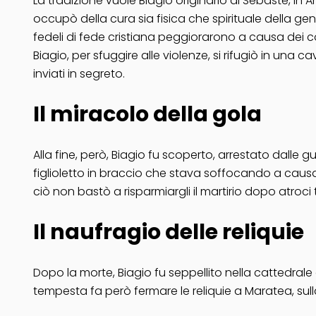
La tradizione vuole Biagio originario di Sebaste, in
occupò della cura sia fisica che spirituale della gen
fedeli di fede cristiana peggiorarono a causa dei c
Biagio, per sfuggire alle violenze, si rifugiò in un
inviati in segreto.
Il miracolo della gola
Alla fine, però, Biagio fu scoperto, arrestato dalle
figlioletto in braccio che stava soffocando a causa 
ciò non bastò a risparmiargli il martirio dopo atroci 
Il naufragio delle reliquie
Dopo la morte, Biagio fu seppellito nella cattedrale
tempesta fa però fermare le reliquie a Maratea, sull