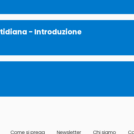
otidiana - Introduzione
Come si prega
Newsletter
Chi siamo
Co