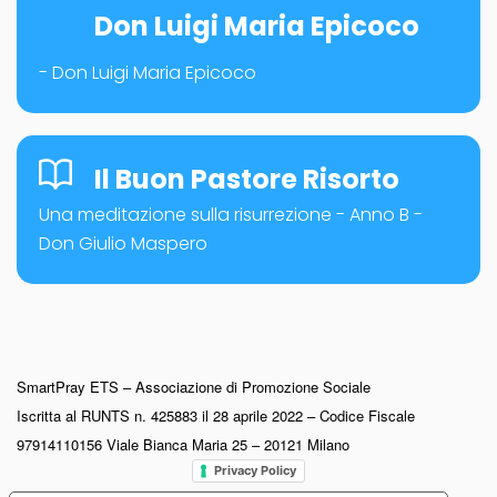
Don Luigi Maria Epicoco
- Don Luigi Maria Epicoco
Il Buon Pastore Risorto
Una meditazione sulla risurrezione - Anno B -
Don Giulio Maspero
SmartPray ETS – Associazione di Promozione Sociale
Iscritta al RUNTS n. 425883 il 28 aprile 2022 – Codice Fiscale
97914110156 Viale Bianca Maria 25 – 20121 Milano
Privacy Policy