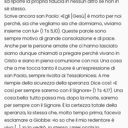
sa riporre la propria fiducia in nessun altro se non in
sé stesso.
Scrive ancora san Paolo: «Egli [Gesù] è morto per noi
perché, sia che vegliamo sia che dormiamo, viviamo
insieme con lui» (1 Ts 5,10). Queste parole sono
sempre motivo di grande consolazione e di pace.
Anche per le persone amate che ci hanno lasciato
siamo dunque chiamati a pregare perché vivano in
Cristo e siano in piena comunione con noi. Una cosa
che a me tocca tanto il cuore è un’espressione di
san Paolo, sempre rivolta ai Tessalonicesi. A me
riempie della sicurezza della speranza. Dice così: «E
così per sempre saremo con il Signore» (1 Ts 4,17). Una
cosa bella: tutto passa ma, dopo la morte, saremo
per sempre con il Signore. È la certezza totale della
speranza, la stessa che, molto tempo prima, faceva
esclamare a Giobbe: «Io so che il mio redentore è
vivo […]. Io lo vedrò, io stesso, i miei occhi lo