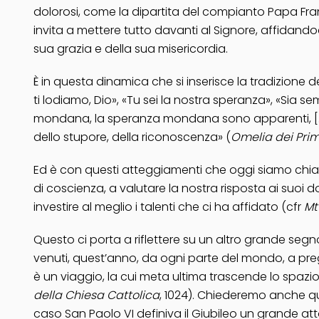
dolorosi, come la dipartita del compianto
Papa Fr
invita a mettere tutto davanti al Signore, affidandoci
sua grazia e della sua misericordia.
È in questa dinamica che si inserisce la tradizione 
ti lodiamo, Dio», «Tu sei la nostra speranza», «Sia s
mondana, la speranza mondana sono apparenti, […] appi
dello stupore, della riconoscenza» (
Omelia dei Prim
Ed è con questi atteggiamenti che oggi siamo chiam
di coscienza, a valutare la nostra risposta ai suoi 
investire al meglio i talenti che ci ha affidato (cfr
M
Questo ci porta a riflettere su un altro grande seg
venuti, quest’anno, da ogni parte del mondo, a preg
è un viaggio, la cui meta ultima trascende lo spazio
della Chiesa Cattolica
, 1024). Chiederemo anche q
caso
San Paolo VI
definiva il Giubileo un grande atto