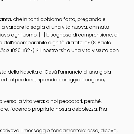
a Santa, che in tanti abbiamo fatto, pregando e
ta a varcare la soglia di una vita nuova, animata
chiuso ogni uomo, […] bisognoso di comprensione, di
 dall’incomparabile dignità di fratello» (S. Paolo
lica
, 1826-1827). È il nostro “sì” a una vita vissuta con
sta della Nascita di Gesù l’annuncio di una gioia
offerto il perdono; riprenda coraggio il pagano,
o verso la Vita vera; a noi peccatori, perché,
ignore, facendo propria la nostra debolezza, l’ha
escriveva il messaggio fondamentale: esso, diceva,