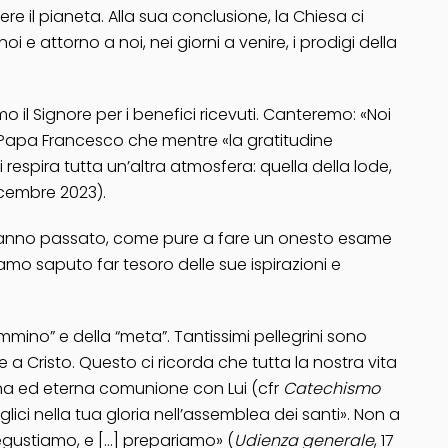
e il pianeta. Alla sua conclusione, la Chiesa ci
 e attorno a noi, nei giorni a venire, i prodigi della
mo il Signore per i benefici ricevuti. Canteremo: «Noi
Papa Francesco
che mentre «la gratitudine
 respira tutta un’altra atmosfera: quella della lode,
dicembre 2023).
ll’anno passato, come pure a fare un onesto esame
amo saputo far tesoro delle sue ispirazioni e
mino” e della “meta”. Tantissimi pellegrini sono
a Cristo. Questo ci ricorda che tutta la nostra vita
iena ed eterna comunione con Lui (cfr
Catechismo
ici nella tua gloria nell’assemblea dei santi». Non a
pregustiamo, e […] prepariamo» (
Udienza generale
, 17