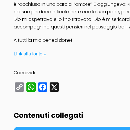
è racchiuso in una parola: “amore”. E aggiungeva: «D
col suo perdono e finalmente con la sua pace, piena 
Dio mi aspettava e io l’ho ritrovato! Dio è misericordi
accompagnino questi pensieri nel passaggio tra il v
A tutti la mia benedizione!
Link alla fonte »
Condividi:
Copy
WhatsApp
Facebook
X
Link
Contenuti collegati