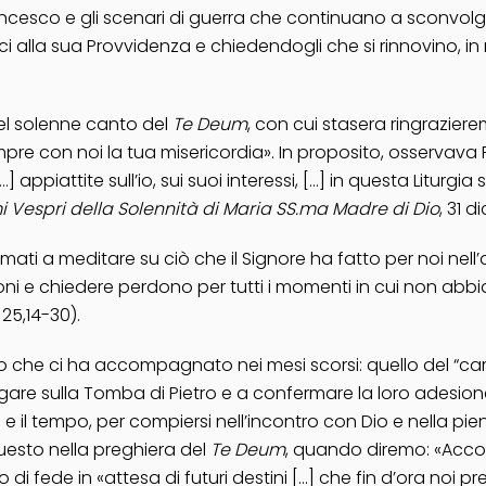
ancesco
e gli scenari di guerra che continuano a sconvolger
 alla sua Provvidenza e chiedendogli che si rinnovino, in noi
del solenne canto del
Te Deum
, con cui stasera ringraziere
empre con noi la tua misericordia». In proposito, osservava
attite sull’io, sui suoi interessi, […] in questa Liturgia si
i Vespri della Solennità di Maria SS.ma Madre di Dio
, 31 
ati a meditare su ciò che il Signore ha fatto per noi ne
doni e chiedere perdono per tutti i momenti in cui non abbi
t
25,14-30).
no che ci ha accompagnato nei mesi scorsi: quello del “cam
are sulla Tomba di Pietro e a confermare la loro adesione 
 e il tempo, per compiersi nell’incontro con Dio e nella p
uesto nella preghiera del
Te Deum
, quando diremo: «Accogl
 di fede in «attesa di futuri destini […] che fin d’ora noi 