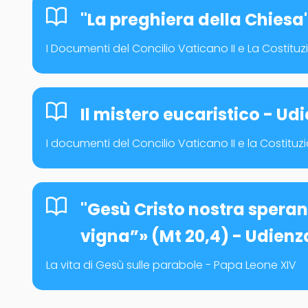
"La preghiera della Chiesa
I Documenti del Concilio Vaticano II e La Costi
Il mistero eucaristico - U
I documenti del Concilio Vaticano II e la Costit
"Gesù Cristo nostra speranz
vigna”» (Mt 20,4) - Udienz
La vita di Gesù sulle parabole - Papa Leone XIV