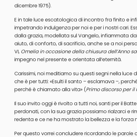
dicembre 1975).
E in tale luce escatologica di incontro fra finito e 
impetrando indulgenza per noi e per i nostri cari. Es
dalla grazia, modellata sul Vangelo, infiammata dal
aiuto, di conforto, di sacrificio, anche se a noi per
VI,
Omelia in occasione della chiusura dell’Anno s
impegno nel presente e orientata all’eternità.
Carissimi, noi meditiamo su questi segni nella luce 
che è per tutti: «Esulti il santo – esclamava –, perch
perché è chiamato alla vita» (
Primo discorso per il
Il suo invito oggi è rivolto a tutti noi, santi per i
perdonati, con la sua grazia possiamo rialzarci e rime
redenta e ce ne ha mostrato la bellezza e la forza 
Per questo vorrei concludere ricordando le parole 