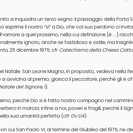
infinito si inquadra un terzo segno: il passaggio della Port
so esprime il nostro “sì” a Dio, che col suo perdono ci invi
l’«amore a quel prossimo, nella cui definizione [è … ] rac
sonalmente ignoto, anche se fastidioso e ostile, ma insignito
anto
, 25 dicembre 1975; cfr
Catechismo della Chiesa Catto
del Natale. San Leone Magno, in proposito, vedeva nella fe
é si avvicina al premio; gioisca il peccatore, perché gli è 
 Natale del Signore
, 1).
l Battesimo, perché Dio si è fatto nostro compagno nel cammin
tterci in marcia; infine a noi, poveri e fragili, perché il S
nella sua umanità perfetta (cfr
Gv
1,14).
con cui
San Paolo VI
, al termine del
Giubileo del 1975
, ne d