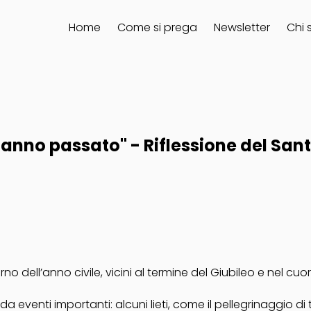
Home
Come si prega
Newsletter
Chi 
'anno passato" - Riflessione del San
no dell’anno civile, vicini al termine del
Giubileo
e nel cuo
enti importanti: alcuni lieti, come il pellegrinaggio di ta