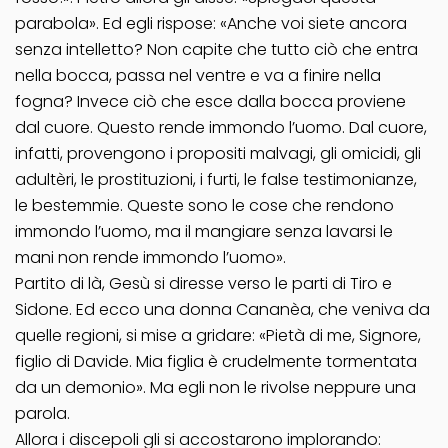
parabola». Ed egli rispose: «Anche voi siete ancora
senza intelletto? Non capite che tutto ciò che entra
nella bocca, passa nel ventre e va a finire nella
fogna? Invece ciò che esce dalla bocca proviene
dal cuore. Questo rende immondo l’uomo. Dal cuore,
infatti, provengono i propositi malvagi, gli omicidi, gli
adultèri, le prostituzioni, i furti, le false testimonianze,
le bestemmie. Queste sono le cose che rendono
immondo l’uomo, ma il mangiare senza lavarsi le
mani non rende immondo l’uomo».
Partito di là, Gesù si diresse verso le parti di Tiro e
Sidone. Ed ecco una donna Cananèa, che veniva da
quelle regioni, si mise a gridare: «Pietà di me, Signore,
figlio di Davide. Mia figlia è crudelmente tormentata
da un demonio». Ma egli non le rivolse neppure una
parola.
Allora i discepoli gli si accostarono implorando: