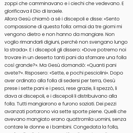
zoppi che camminavano e i ciechi che vedevano. E
glorificava il Dio di Israele.
Allora Gesù chiamò a sé i discepoli e disse: «Sento
compassione di questa folla: ormai da tre giorni mi
vengono dietro e non hanno da mangiare. Non
voglio rimandarli digiuni, perché non svengano lungo
la strada». E i discepoli gli dissero: «Dove potremo noi
trovare in un deserto tanti pani da sfamare una folla
così grande?». Ma Gesù domandò: «Quanti pani
avete?». Risposero: «Sette, e pochi pesciolini». Dopo
aver ordinato alla folla di sedersi per terra, Gesù
prese i sette pani e i pesci, rese grazie, li spezzò, li
dava ai discepoli, e i discepoli li distribuivano alla
folla. Tutti mangiarono e furono saziati. Dei pezzi
avanzati portarono via sette sporte piene. Quelli che
avevano mangiato erano quattromila uomini, senza
contare le donne e i bambini. Congedata la folla,