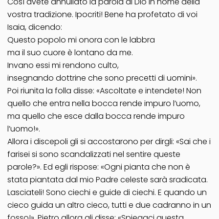
Così avete annullato la parola di Dio in nome della
vostra tradizione. Ipocriti! Bene ha profetato di voi
Isaia, dicendo:
Questo popolo mi onora con le labbra
ma il suo cuore è lontano da me.
Invano essi mi rendono culto,
insegnando dottrine che sono precetti di uomini».
Poi riunita la folla disse: «Ascoltate e intendete! Non
quello che entra nella bocca rende impuro l’uomo,
ma quello che esce dalla bocca rende impuro
l’uomo!».
Allora i discepoli gli si accostarono per dirgli: «Sai che i
farisei si sono scandalizzati nel sentire queste
parole?». Ed egli rispose: «Ogni pianta che non è
stata piantata dal mio Padre celeste sarà sradicata.
Lasciateli! Sono ciechi e guide di ciechi. E quando un
cieco guida un altro cieco, tutti e due cadranno in un
fosso!». Pietro allora gli disse: «Spiegaci questa