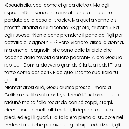
«Esaudiscila, vedi come ci grida dietro». Ma egli
rispose: «Non sono stato inviato che alle pecore
perdute della casa di Israele». Ma quella venne e si
prostrò dinanzi a lui dicendo: «Signore, aiutami!». Ed
egli rispose: «Non è bene prendere il pane dei figli per
gettarlo ai cagnolini». «È vero, Signore, disse la donna,
ma anche i cagnolini si cibano delle briciole che
cadono dalla tavola dei loro padroni». Allora Gesù le
replicò: «Donna, davvero grande è la tua fede! Ti sia
fatto come desideri». E da quell’istante sua figlia fu
guarita.
Allontanatosi di là, Gesù giunse presso il mare di
Galilea e, salito sul monte, si fermò là. Attorno a lui si
radunò molta folla recando con sé zoppi, storpi,
ciechi, sordi e molti altri malati; li deposero ai suoi
piedi, ed egli li guarì. E la folla era piena di stupore nel
vedere i muti che parlavano, gli storpi raddrizzati, gli