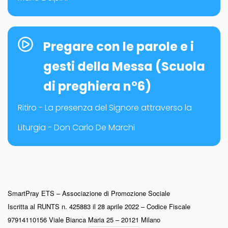
Pregare con le parole e i
gesti della Messa (Scuola
di preghiera n°6)
Ritiro - La presenza del Signore attraverso la
Liturgia - Don Carlo De Marchi
SmartPray ETS – Associazione di Promozione Sociale
Iscritta al RUNTS n. 425883 il 28 aprile 2022 – Codice Fiscale
97914110156 Viale Bianca Maria 25 – 20121 Milano