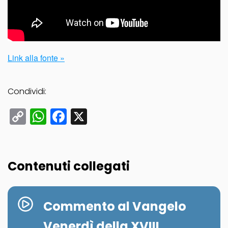
Link alla fonte »
Condividi:
Copy
WhatsApp
Facebook
X
Link
Contenuti collegati
Commento al Vangelo
Venerdì della XVIII