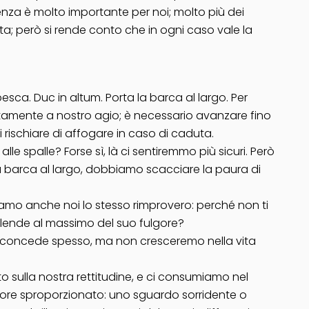
senza è molto importante per noi; molto più dei
a; però si rende conto che in ogni caso vale la
 pesca. Duc in altum. Porta la barca al largo. Per
pletamente a nostro agio; è necessario avanzare fino
 rischiare di affogare in caso di caduta.
le spalle? Forse sì, là ci sentiremmo più sicuri. Però
la barca al largo, dobbiamo scacciare la paura di
iamo anche noi lo stesso rimprovero: perché non ti
plende al massimo del suo fulgore?
li concede spesso, ma non cresceremo nella vita
o sulla nostra rettitudine, e ci consumiamo nel
valore sproporzionato: uno sguardo sorridente o