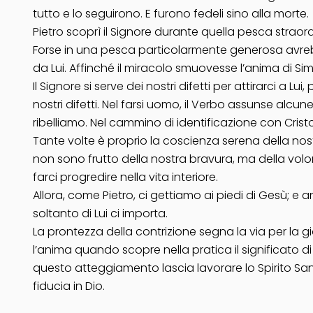
tutto e lo seguirono. E furono fedeli sino alla morte.
Pietro scoprì il Signore durante quella pesca strao
Forse in una pesca particolarmente generosa avreb
da Lui. Affinché il miracolo smuovesse l’anima di 
Il Signore si serve dei nostri difetti per attirarci a
nostri difetti. Nel farsi uomo, il Verbo assunse alcun
ribelliamo. Nel cammino di identificazione con Cristo
Tante volte è proprio la coscienza serena della nos
non sono frutto della nostra bravura, ma della volo
farci progredire nella vita interiore.
Allora, come Pietro, ci gettiamo ai piedi di Gesù; e 
soltanto di Lui ci importa.
La prontezza della contrizione segna la via per la g
l’anima quando scopre nella pratica il significato di 
questo atteggiamento lascia lavorare lo Spirito Sant
fiducia in Dio.