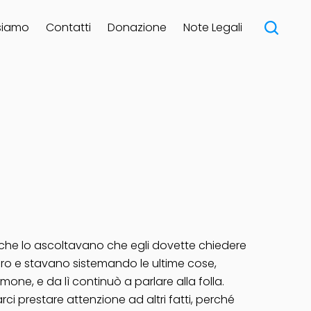
siamo
Contatti
Donazione
Note Legali
i che lo ascoltavano che egli dovette chiedere
voro e stavano sistemando le ultime cose,
one, e da lì continuò a parlare alla folla.
ci prestare attenzione ad altri fatti, perché