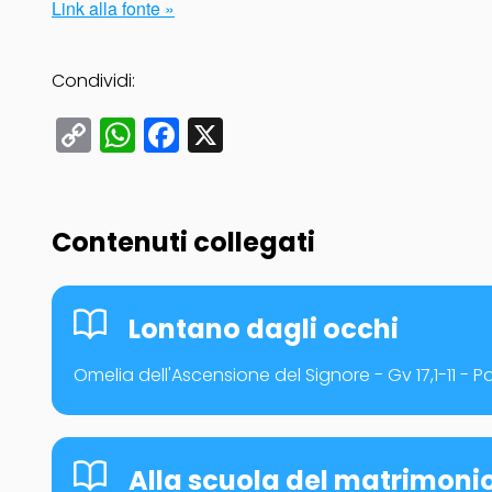
Link alla fonte »
Condividi:
Copy
WhatsApp
Facebook
X
Link
Contenuti collegati
Lontano dagli occhi
Omelia dell'Ascensione del Signore - Gv 17,1-11 - 
Alla scuola del matrimonio: