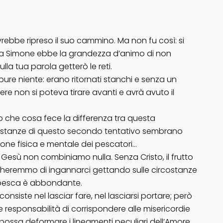
rebbe ripreso il suo cammino. Ma non fu così: si
i; ma Simone ebbe la grandezza d’animo di non
a tua parola getterò le reti.
ure niente: erano ritornati stanchi e senza un
 non si poteva tirare avanti e avrà avuto il
che cosa fece la differenza tra questa
ircostanze di questo secondo tentativo sembrano
ione fisica e mentale dei pescatori…
a Gesù non combiniamo nulla. Senza Cristo, il frutto
cercheremmo di ingannarci gettando sulle circostanze
la pesca è abbondante.
consiste nel lasciar fare, nel lasciarsi portare; però
ave responsabilità di corrispondere alle misericordie
ossa deformare i lineamenti peculiari dell’Amore,