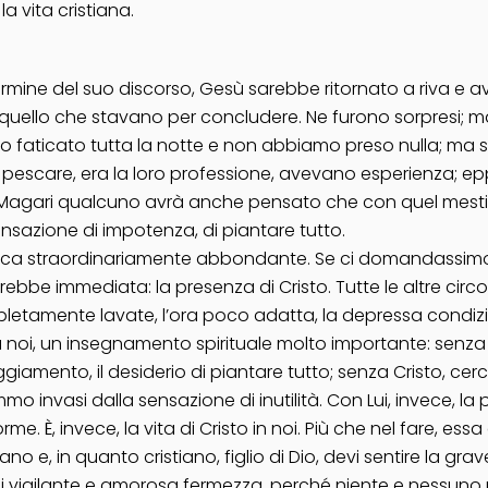
 vita cristiana.
rmine del suo discorso, Gesù sarebbe ritornato a riva e av
roprio quello che stavano per concludere. Ne furono sorpres
faticato tutta la notte e non abbiamo preso nulla; ma sull
pescare, era la loro professione, avevano esperienza; epp
Magari qualcuno avrà anche pensato che con quel mestiere
ensazione di impotenza, di piantare tutto.
ca straordinariamente abbondante. Se ci domandassimo 
rebbe immediata: la presenza di Cristo. Tutte le altre c
mpletamente lavate, l’ora poco adatta, la depressa condiz
 e a noi, un insegnamento spirituale molto importante: senz
aggiamento, il desiderio di piantare tutto; senza Cristo, 
emmo invasi dalla sensazione di inutilità. Con Lui, invece, 
. È, invece, la vita di Cristo in noi. Più che nel fare, essa 
ano e, in quanto cristiano, figlio di Dio, devi sentire la gr
 vigilante e amorosa fermezza, perché niente e nessuno p