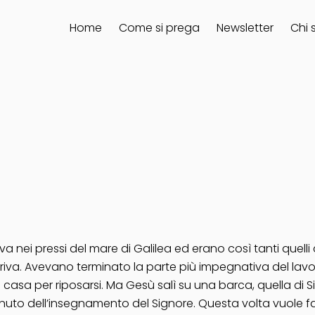
Home
Come si prega
Newsletter
Chi 
a nei pressi del mare di Galilea ed erano così tanti quell
la riva. Avevano terminato la parte più impegnativa del la
asa per riposarsi. Ma Gesù salì su una barca, quella di Sim
nuto dell’insegnamento del Signore. Questa volta vuole far