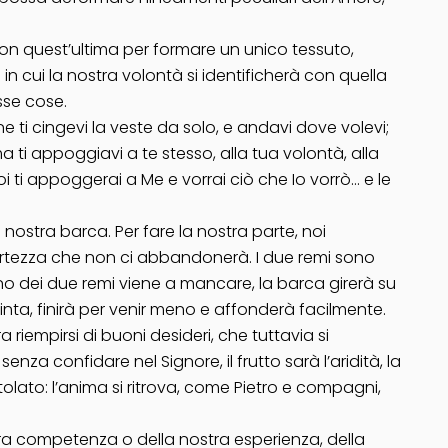
a con quest’ultima per formare un unico tessuto,
n cui la nostra volontà si identificherà con quella
sse cose.
ane ti cingevi la veste da solo, e andavi dove volevi;
a ti appoggiavi a te stesso, alla tua volontà, alla
oi ti appoggerai a Me e vorrai ciò che Io vorrò… e le
 nostra barca. Per fare la nostra parte, noi
a certezza che non ci abbandonerà. I due remi sono
uno dei due remi viene a mancare, la barca girerà su
inta, finirà per venir meno e affonderà facilmente.
 riempirsi di buoni desideri, che tuttavia si
nza confidare nel Signore, il frutto sarà l’aridità, la
stolato: l’anima si ritrova, come Pietro e compagni,
tra competenza o della nostra esperienza, della