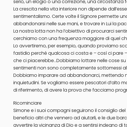
serio, un elogio o una correzione, una circostanza fa
La crescita nella vita interiore non dipende dall’esse
sentimentalismo. Certe volte il Signore permette una
abbandonarsi nelle sue mani, e trovare in Lui la pac
La nostra lotta non ha l’obiettivo di procurarci sent
cerchiamo con una frequenza maggiore di quel che 
Lo avvertiremo, per esempio, quando proviamo sco
fastidio perché qualcosa ci costa e – così ci par
che ci piacerebbe…Dobbiamo lottare nelle cose su c
sentimenti non sono completamente sottomessi all
Dobbiamo imparare ad abbandonarci, mettendo nelle m
inquietudini. Se vogliamo essere pescatori d’alto m
di riferimento, di avere la prova che facciamo progre
Ricominciare
Simone e i suoi compagni seguirono il consiglio del 
beneficio altri che vennero ad aiutarli, e le due b
avvertire la vicinanza di Dio e a sentirsi indegno di