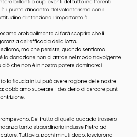
re brillanti o cupi eventi del tutto indifferenti.
a è il punto d’incontro del volontarismo con il
ttitudine d’intenzione. L’importante è
di esame probabilmente ci farà scoprire che li
nzia dell’efficacia della lotta.
 cediamo, ma che persiste; quando sentiamo
é la donazione non ci attrae nel modo travolgente
ciò che non è in nostro potere dominare: i
o la fiducia in Lui può avere ragione delle nostre
a; dobbiamo superare il desiderio di cercare punti
ontrizione.
i rompevano. Del frutto di quella audacia trassero
ondanza tanto straordinaria indusse Pietro ad
eccatore. Tuttavia, pochi minuti dopo, lasciarono