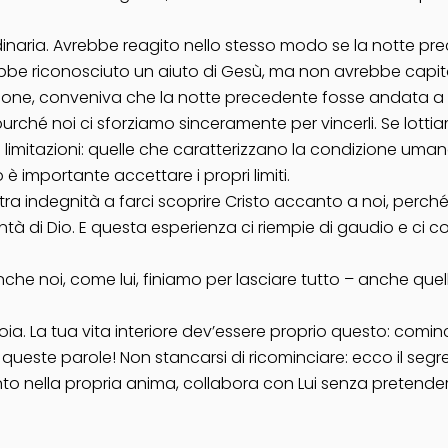
rdinaria. Avrebbe reagito nello stesso modo se la notte p
be riconosciuto un aiuto di Gesù, ma non avrebbe capito 
Simone, conveniva che la notte precedente fosse andata a
 Lui, purché noi ci sforziamo sinceramente per vincerli. Se 
e limitazioni: quelle che caratterizzano la condizione umana
 è importante accettare i propri limiti.
tra indegnità a farci scoprire Cristo accanto a noi, perch
ntà di Dio. E questa esperienza ci riempie di gaudio e ci 
anche noi, come lui, finiamo per lasciare tutto – anche que
ioia. La tua vita interiore dev’essere proprio questo: comi
queste parole! Non stancarsi di ricominciare: ecco il segret
o nella propria anima, collabora con Lui senza pretendere 