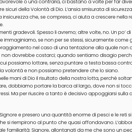
vorevole o una contraria, ci bastano a volte per far diventa
re sicuri della Volontà di Dio. L’ansia smisurata di sicurezz
 insicurezza che, se compresa, ci aiuta a crescere nella re
e.
imenti gradevoli. Spesso li avremo; altre volte, no. Un po’ 
immaginiamo, se non per se stessi, sicuramente come gara
raggiamento nel caso di una tentazione alla quale non
e – non dovrebbe costarci; quando sentiamo disagio perch
ui possiamo lottare, senza puntare a testa bassa contro 
a volontà e non possiamo pretendere che lo siano.
ani di Dio il risultato della nostra lotta, perché soltant
are, dobbiamo portare la barca al largo, dove non si tocc
ssi. Ma per riuscire a tanto è decisivo appoggiarsi sulla c
Signore e presero una quantità enorme di pesci e le reti s
arche si riempirono al punto che quasi affondavano. L’abb
 tale familiarità: Signore, allontanati da me che sono un p