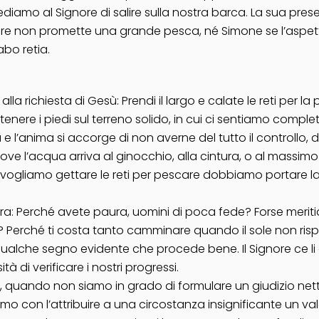
ediamo al Signore di salire sulla nostra barca. La sua pre
gnore non promette una grande pesca, né Simone se l’aspett
abo retia.
la richiesta di Gesù: Prendi il largo e calate le reti per la
a tenere i piedi sul terreno solido, in cui ci sentiamo com
 l’anima si accorge di non averne del tutto il controllo, di
e l’acqua arriva al ginocchio, alla cintura, o al massimo al
Se vogliamo gettare le reti per pescare dobbiamo portare 
ura: Perché avete paura, uomini di poca fede? Forse merit
o? Perché ti costa tanto camminare quando il sole non ris
, qualche segno evidente che procede bene. Il Signore ce 
à di verificare i nostri progressi.
i, quando non siamo in grado di formulare un giudizio nett
iamo con l’attribuire a una circostanza insignificante un 