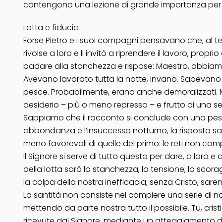
contengono una lezione di grande importanza per la
Lotta e fiducia
Forse Pietro e i suoi compagni pensavano che, al te
rivolse a loro e li invitò a riprendere il lavoro, p
badare alla stanchezza e rispose: Maestro, abbiamo 
Avevano lavorato tutta la notte, invano. Sapevano 
pesce. Probabilmente, erano anche demoralizzati. 
desiderio – più o meno represso – e frutto di una s
Sappiamo che il racconto si conclude con una pes
abbondanza e l’insuccesso notturno, la risposta sa
meno favorevoli di quelle del primo: le reti non co
Il Signore si serve di tutto questo per dare, a loro
della lotta sarà la stanchezza, la tensione, lo scor
la colpa della nostra inefficacia; senza Cristo, sar
La santità non consiste nel compiere una serie di norme
mettendo da parte nostra tutto il possibile. Tu, cristi
ricevute dal Signore, mediante un atteggiamento di