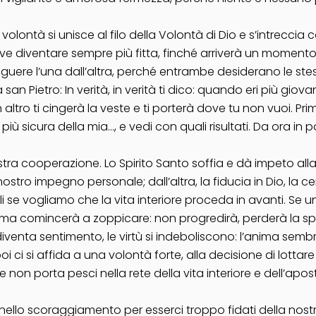
 volontà si unisce al filo della Volontà di Dio e s’intrecci
ve diventare sempre più fitta, finché arriverà un momento i
guere l’una dall’altra, perché entrambe desiderano le ste
san Pietro: In verità, in verità ti dico: quando eri più giov
tro ti cingerà la veste e ti porterà dove tu non vuoi. Prim
ù sicura della mia…, e vedi con quali risultati. Da ora in p
ostra cooperazione. Lo Spirito Santo soffia e dà impeto alla
l nostro impegno personale; dall’altra, la fiducia in Dio, l
i se vogliamo che la vita interiore proceda in avanti. Se 
’anima comincerà a zoppicare: non progredirà, perderà la sp
diventa sentimento, le virtù si indeboliscono: l’anima sembra
i si affida a una volontà forte, alla decisione di lottare se
e non porta pesci nella rete della vita interiore e dell’apo
 nello scoraggiamento per esserci troppo fidati della nos