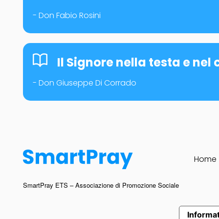
- Don Fabio Rosini
Il Signore nella testa e nel
- Don Giuseppe Di Corrado
Home
SmartPray ETS – Associazione di Promozione Sociale
Informat