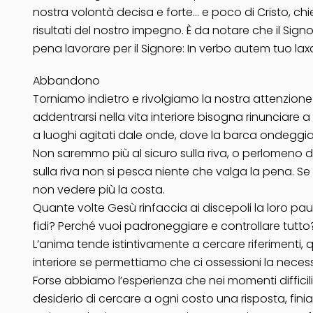
nostra volontà decisa e forte… e poco di Cristo, chi
risultati del nostro impegno. È da notare che il Si
pena lavorare per il Signore: In verbo autem tuo lax
Abbandono
Torniamo indietro e rivolgiamo la nostra attenzione al
addentrarsi nella vita interiore bisogna rinunciare 
a luoghi agitati dale onde, dove la barca ondeggia e
Non saremmo più al sicuro sulla riva, o perlomeno dov
sulla riva non si pesca niente che valga la pena. 
non vedere più la costa.
Quante volte Gesù rinfaccia ai discepoli la loro pa
fidi? Perché vuoi padroneggiare e controllare tutt
L’anima tende istintivamente a cercare riferimenti
interiore se permettiamo che ci ossessioni la necessit
Forse abbiamo l’esperienza che nei momenti difficil
desiderio di cercare a ogni costo una risposta, fin