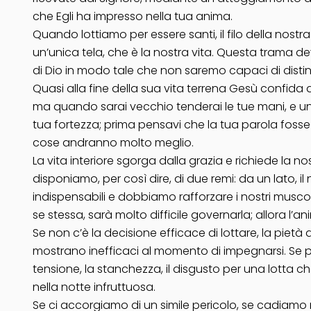
che Egli ha impresso nella tua anima.
Quando lottiamo per essere santi, il filo della nostra
un’unica tela, che è la nostra vita. Questa trama de
di Dio in modo tale che non saremo capaci di distin
Quasi alla fine della sua vita terrena Gesù confida a 
ma quando sarai vecchio tenderai le tue mani, e un al
tua fortezza; prima pensavi che la tua parola fosse pi
cose andranno molto meglio.
La vita interiore sgorga dalla grazia e richiede la n
disponiamo, per così dire, di due remi: da un lato, i
indispensabili e dobbiamo rafforzare i nostri muscol
se stessa, sarà molto difficile governarla; allora l
Se non c’è la decisione efficace di lottare, la pietà 
mostrano inefficaci al momento di impegnarsi. Se poi c
tensione, la stanchezza, il disgusto per una lotta ch
nella notte infruttuosa.
Se ci accorgiamo di un simile pericolo, se cadiamo