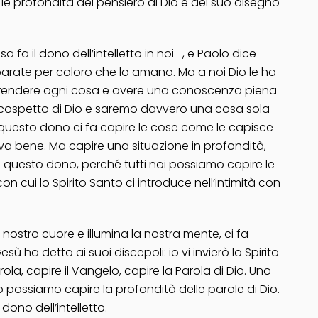
e le profondità del pensiero di Dio e del suo disegno
fa il dono dell’intelletto in noi -, e Paolo dice
parate per coloro che lo amano. Ma a noi Dio le ha
omprendere ogni cosa e avere una conoscenza piena
 al cospetto di Dio e saremo davvero una cosa sola
o”: questo dono ci fa capire le cose come le capisce
 va bene. Ma capire una situazione in profondità,
o questo dono, perché tutti noi possiamo capire le
con cui lo Spirito Santo ci introduce nell’intimità con
 nostro cuore e illumina la nostra mente, ci fa
ha detto ai suoi discepoli: io vi invierò lo Spirito
ola, capire il Vangelo, capire la Parola di Dio. Uno
 possiamo capire la profondità delle parole di Dio.
ono dell’intelletto.