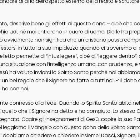
andare al di là dell’aspetto esterno della realtà e scrutar
o, descrive bene gli effetti di questo dono – cioè che cosa 
hio udì, né mai entrarono in cuore di uomo, Dio le ha pre
Questo ovviamente non significa che un cristiano possa c
anifestarsi in tutta la sua limpidezza quando ci troveremo
telletto permette di “intus legere”, cioè di “leggere dentr
e una situazione con l’intelligenza umana, con prudenza, e
Gesù ha voluto inviarci lo Spirito Santo perché noi abbiam
 un bel regalo che il Signore ha fatto a tutti noi. E’ il dono 
i ha con noi.
amente connesso alla fede. Quando lo Spirito Santo abita nel
ello che il Signore ha detto e ha compiuto. Lo stesso Gesù 
nsegnato. Capire gli insegnamenti di Gesù, capire la sua Par
i leggiamo il Vangelo con questo dono dello Spirito Santo
dobbiamo chiedere e chiedere insieme: Dacci, Signore, il d