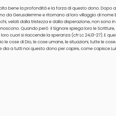
to bene la profondità e la forza di questo dono. Dopo aver
vanno da Gerusalemme e ritornano al loro villaggio di nom
chi, velati dalla tristezza e dalla disperazione, non sono
riconoscono. Quando però il Signore spiega loro le Scrittu
i loro cuori si riaccende la speranza (cfr Lc 24,13-27). E qu
 le cose di Dio, le cose umane, le situazioni, tutte le cose. 
che dia a tutti noi questo dono per capire, come capisce L