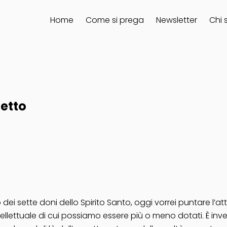
Home
Come si prega
Newsletter
Chi 
letto
 sette doni dello Spirito Santo, oggi vorrei puntare l’atte
ntellettuale di cui possiamo essere più o meno dotati. È in