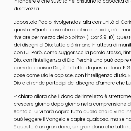
infondere e che suscita nel cristiano la capacità di 
di salvezza.
L’apostolo Paolo, rivolgendosi alla comunità di Corint
questo: «Quelle cose che occhio non vide, né orecc
rivelate per mezzo dello Spirito» (1 Cor 2,9-10). 
dei disegni di Dio: tutto ciò rimane in attesa di m
con Lui. Però, come suggerisce la parola stessa, l’in
Dio, con l’intelligenza di Dio. Perché uno può capir
come la capisce Dio, è l’effetto di questo dono. E 
cose come Dio le capisce, con l’intelligenza di Dio. E’
Dio e ci rende partecipi del disegno d’amore che Lu
E’ chiaro allora che il dono dell’intelletto è strett
crescere giorno dopo giorno nella comprensione di qu
Santo e Lui vi farà capire tutto quello che io vi ho i
può leggere il Vangelo e capire qualcosa, ma se no
E questo è un gran dono, un gran dono che tutti noi 