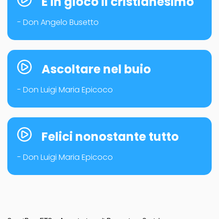
È in gioco il cristianesimo
- Don Angelo Busetto
Ascoltare nel buio
- Don Luigi Maria Epicoco
Felici nonostante tutto
- Don Luigi Maria Epicoco