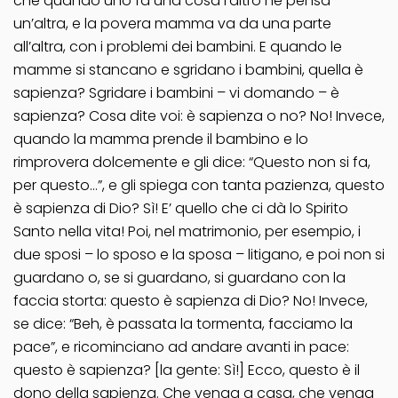
che quando uno fa una cosa l’altro ne pensa
un’altra, e la povera mamma va da una parte
all’altra, con i problemi dei bambini. E quando le
mamme si stancano e sgridano i bambini, quella è
sapienza? Sgridare i bambini – vi domando – è
sapienza? Cosa dite voi: è sapienza o no? No! Invece,
quando la mamma prende il bambino e lo
rimprovera dolcemente e gli dice: “Questo non si fa,
per questo…”, e gli spiega con tanta pazienza, questo
è sapienza di Dio? Sì! E’ quello che ci dà lo Spirito
Santo nella vita! Poi, nel matrimonio, per esempio, i
due sposi – lo sposo e la sposa – litigano, e poi non si
guardano o, se si guardano, si guardano con la
faccia storta: questo è sapienza di Dio? No! Invece,
se dice: “Beh, è passata la tormenta, facciamo la
pace”, e ricominciano ad andare avanti in pace:
questo è sapienza? [la gente: Sì!] Ecco, questo è il
dono della sapienza. Che venga a casa, che venga