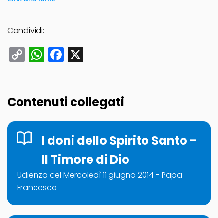
Condividi:
Copy
WhatsApp
Facebook
X
Link
Contenuti collegati
I doni dello Spirito Santo -
Il Timore di Dio
Udienza del Mercoledì 11 giugno 2014 - Papa
Francesco