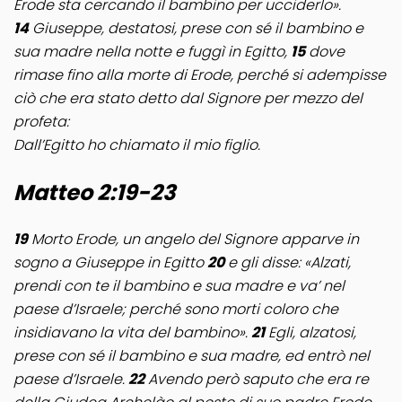
Erode sta cercando il bambino per ucciderlo».
14
Giuseppe, destatosi, prese con sé il bambino e
sua madre nella notte e fuggì in Egitto,
15
dove
rimase fino alla morte di Erode, perché si adempisse
ciò che era stato detto dal Signore per mezzo del
profeta:
Dall’Egitto ho chiamato il mio figlio.
Matteo 2:19-23
19
Morto Erode, un angelo del Signore apparve in
sogno a Giuseppe in Egitto
20
e gli disse: «Alzati,
prendi con te il bambino e sua madre e va’ nel
paese d’Israele; perché sono morti coloro che
insidiavano la vita del bambino».
21
Egli, alzatosi,
prese con sé il bambino e sua madre, ed entrò nel
paese d’Israele.
22
Avendo però saputo che era re