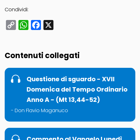
Condividi:
Copy
WhatsApp
Facebook
X
Link
Contenuti collegati
Questione di sguardo - XVII
Domenica del Tempo Ordinario
Anno A - (Mt 13,44-52)
- Don Flavio Maganuco
Commento al Vangelo Lunedì